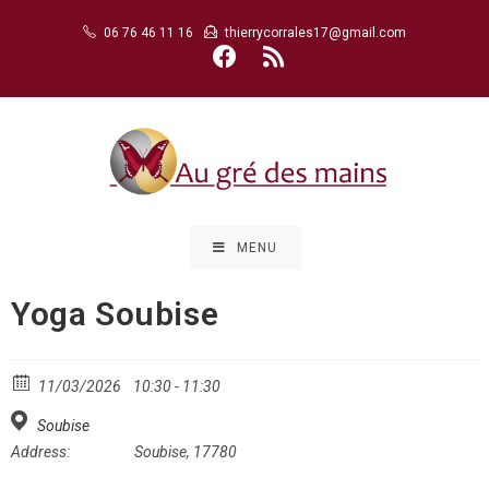
Skip
06 76 46 11 16
thierrycorrales17@gmail.com
to
content
MENU
Yoga Soubise
11/03/2026
10:30 - 11:30
Soubise
Address:
Soubise, 17780