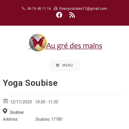
Skip
06 76 46 11 16
thierrycorrales17@gmail.com
to
content
MENU
Yoga Soubise
12/11/2025
10:30 - 11:30
Soubise
Address:
Soubise, 17780