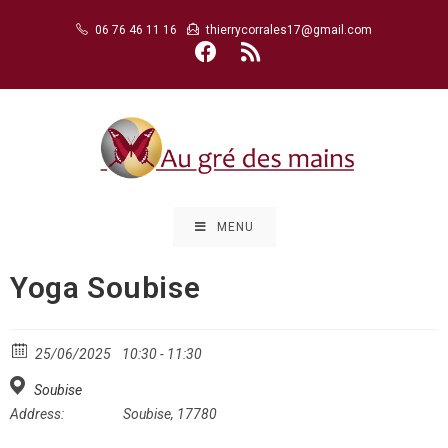
Skip
06 76 46 11 16
thierrycorrales17@gmail.com
to
content
MENU
Yoga Soubise
25/06/2025
10:30 - 11:30
Soubise
Address:
Soubise, 17780