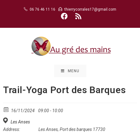
Skip
06 76 46 11 16
thierrycorrales17@gmail.com
to
content
MENU
Trail-Yoga Port des Barques
16/11/2024
09:00 - 10:00
Les Anses
Address:
Les Anses, Port des barques 17730