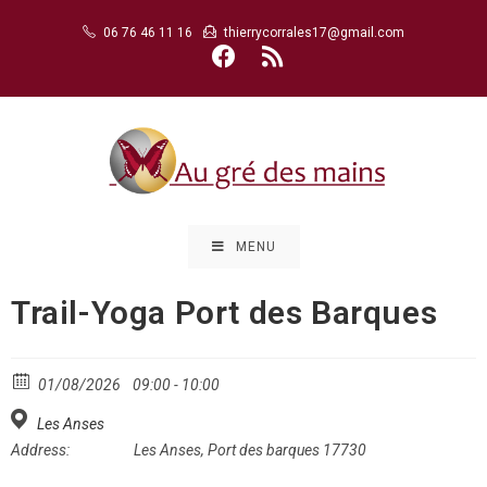
Skip
06 76 46 11 16
thierrycorrales17@gmail.com
to
content
MENU
Trail-Yoga Port des Barques
01/08/2026
09:00 - 10:00
Les Anses
Address:
Les Anses, Port des barques 17730