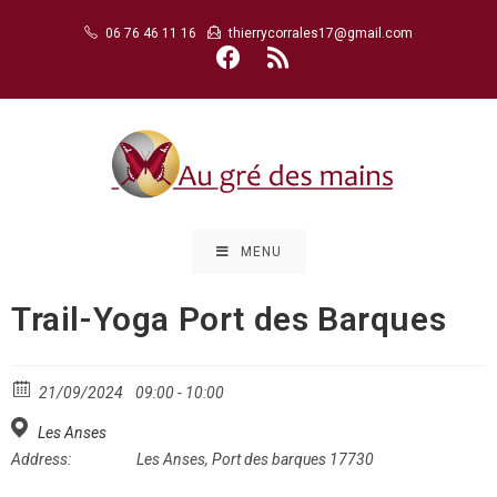
Skip
06 76 46 11 16
thierrycorrales17@gmail.com
to
content
MENU
Trail-Yoga Port des Barques
21/09/2024
09:00 - 10:00
Les Anses
Address:
Les Anses, Port des barques 17730