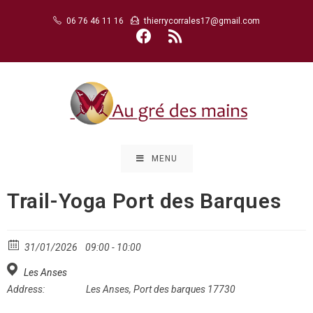
Skip
06 76 46 11 16
thierrycorrales17@gmail.com
to
content
MENU
Trail-Yoga Port des Barques
31/01/2026
09:00 - 10:00
Les Anses
Address:
Les Anses, Port des barques 17730