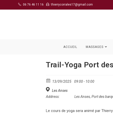
Skip
06 76 46 11 16
thierrycorrales17@gmail.com
to
content
ACCUEIL
MASSAGES
Trail-Yoga Port de
13/09/2025
09:00 - 10:00
Les Anses
Address:
Les Anses, Port des bar
Le cours de yoga sera animé par Thierry C