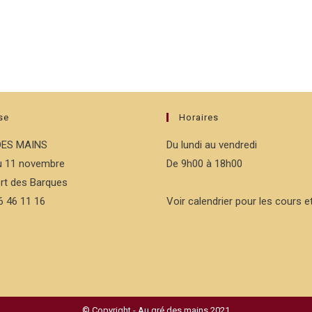
se
Horaires
DES MAINS
Du lundi au vendredi
du 11 novembre
De 9h00 à 18h00
rt des Barques
76 46 11 16
Voir calendrier pour les cours et
© Copyright - Au gré des mains 2021