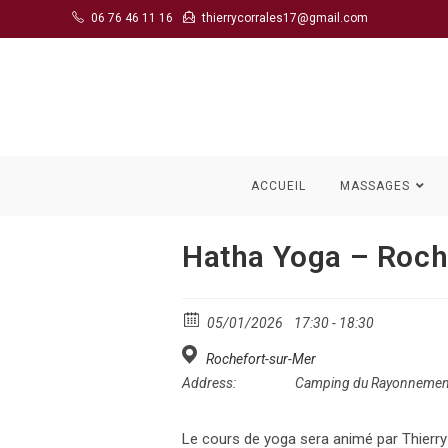
Skip
06 76 46 11 16
thierrycorrales17@gmail.com
to
content
ACCUEIL
MASSAGES
Hatha Yoga – Roc
05/01/2026
17:30 - 18:30
Rochefort-sur-Mer
Address:
Camping du Rayonnemen
Le cours de yoga sera animé par Thierry