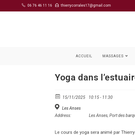
Skip
06 76 46 11 16
thierrycorrales17@gmail.com
to
content
ACCUEIL
MASSAGES
Yoga dans l’estuai
15/11/2025
10:15 - 11:30
Les Anses
Address:
Les Anses, Port des bar
Le cours de yoga sera animé par Thierry Co