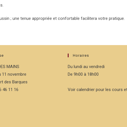
s.
ussin ; une tenue appropriée et confortable facilitera votre pratique.
se
Horaires
DES MAINS
Du lundi au vendredi
du 11 novembre
De 9h00 à 18h00
rt des Barques
76 46 11 16
Voir calendrier pour les cours et