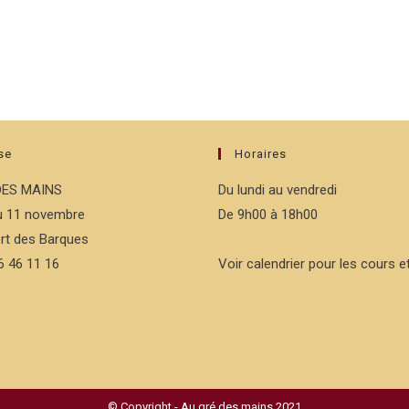
se
Horaires
DES MAINS
Du lundi au vendredi
du 11 novembre
De 9h00 à 18h00
rt des Barques
76 46 11 16
Voir calendrier pour les cours et
© Copyright - Au gré des mains 2021