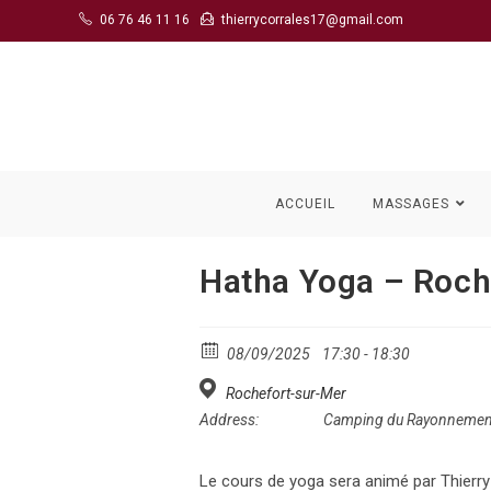
Skip
06 76 46 11 16
thierrycorrales17@gmail.com
to
content
ACCUEIL
MASSAGES
Hatha Yoga – Roc
08/09/2025
17:30 - 18:30
Rochefort-sur-Mer
Address:
Camping du Rayonnemen
Le cours de yoga sera animé par Thierry