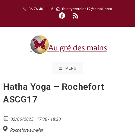
Skip
06 76 46 11 16
thierrycorrales17@gmail.com
to
content
MENU
Hatha Yoga – Rochefort
ASCG17
02/06/2025
17:30 - 18:30
Rochefort-sur-Mer