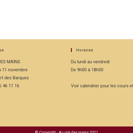
se
Horaires
DES MAINS
Du lundi au vendredi
du 11 novembre
De 9h00 à 18h00
rt des Barques
76 46 11 16
Voir calendrier pour les cours et
© Copyright - Au gré des mains 2021