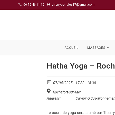
Skip
06 76 46 11 16
thierrycorrales17@gmail.com
to
content
ACCUEIL
MASSAGES
Hatha Yoga – Roc
07/04/2025
17:30 - 18:30
Rochefort-sur-Mer
Address:
Camping du Rayonnemen
Le cours de yoga sera animé par Thierry