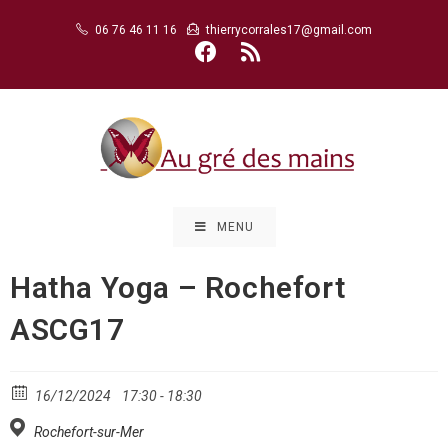
Skip
06 76 46 11 16
thierrycorrales17@gmail.com
to
content
MENU
Hatha Yoga – Rochefort
ASCG17
16/12/2024
17:30 - 18:30
Rochefort-sur-Mer