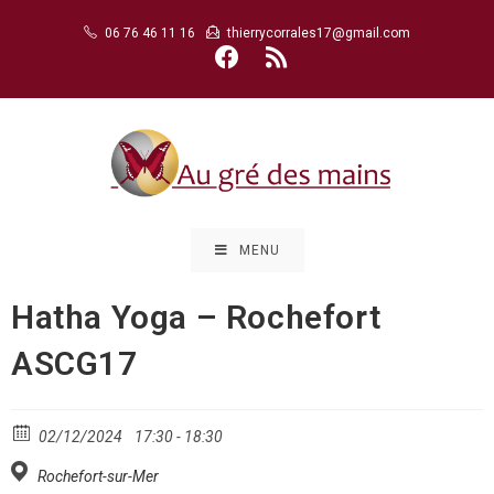
Skip
06 76 46 11 16
thierrycorrales17@gmail.com
to
content
MENU
Hatha Yoga – Rochefort
ASCG17
02/12/2024
17:30 - 18:30
Rochefort-sur-Mer