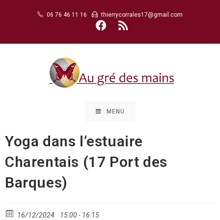
Skip
06 76 46 11 16
thierrycorrales17@gmail.com
to
content
MENU
Yoga dans l’estuaire
Charentais (17 Port des
Barques)
16/12/2024
15:00 - 16:15