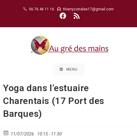
Skip
06 76 46 11 16
thierrycorrales17@gmail.com
to
content
MENU
Yoga dans l’estuaire
Charentais (17 Port des
Barques)
11/07/2026
10:15 - 11:30