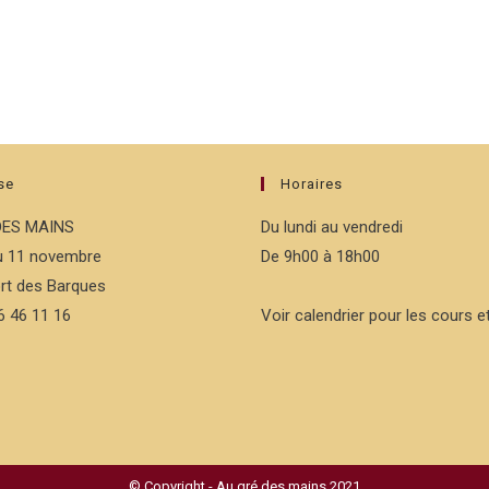
se
Horaires
DES MAINS
Du lundi au vendredi
du 11 novembre
De 9h00 à 18h00
rt des Barques
76 46 11 16
Voir calendrier pour les cours et
© Copyright - Au gré des mains 2021