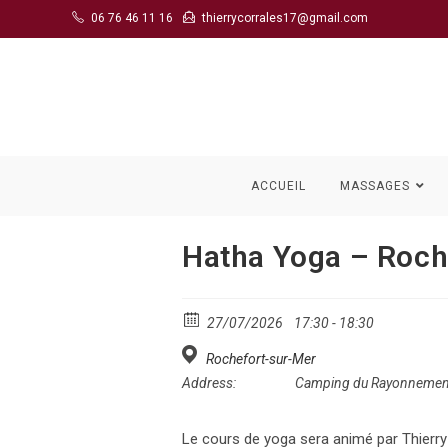
Skip
06 76 46 11 16
thierrycorrales17@gmail.com
to
content
ACCUEIL
MASSAGES
Hatha Yoga – Roc
27/07/2026
17:30 - 18:30
Rochefort-sur-Mer
Address:
Camping du Rayonnemen
Le cours de yoga sera animé par Thierry