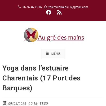
Skip
06 76 46 11 16
thierrycorrales17@gmail.com
to
content
MENU
Yoga dans l’estuaire
Charentais (17 Port des
Barques)
09/05/2026
10:15 - 11:30