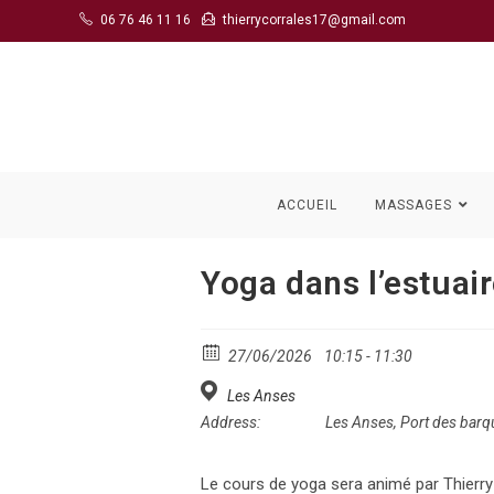
Skip
06 76 46 11 16
thierrycorrales17@gmail.com
to
content
ACCUEIL
MASSAGES
Yoga dans l’estuai
27/06/2026
10:15 - 11:30
Les Anses
Address:
Les Anses, Port des bar
Le cours de yoga sera animé par Thierry Co