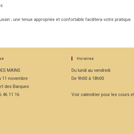
s.
ussin ; une tenue appropriée et confortable facilitera votre pratique.
se
Horaires
DES MAINS
Du lundi au vendredi
du 11 novembre
De 9h00 à 18h00
rt des Barques
76 46 11 16
Voir calendrier pour les cours et