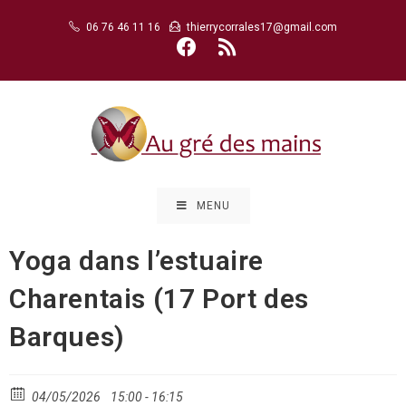
Skip
06 76 46 11 16
thierrycorrales17@gmail.com
to
content
MENU
Yoga dans l’estuaire
Charentais (17 Port des
Barques)
04/05/2026
15:00 - 16:15