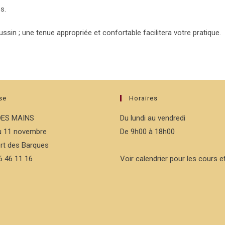
s.
ussin ; une tenue appropriée et confortable facilitera votre pratique.
se
Horaires
DES MAINS
Du lundi au vendredi
du 11 novembre
De 9h00 à 18h00
rt des Barques
76 46 11 16
Voir calendrier pour les cours et