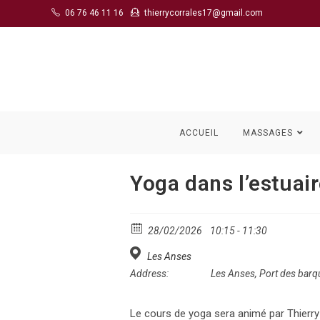
Skip
06 76 46 11 16
thierrycorrales17@gmail.com
to
content
ACCUEIL
MASSAGES
Yoga dans l’estuai
28/02/2026
10:15 - 11:30
Les Anses
Address:
Les Anses, Port des bar
Le cours de yoga sera animé par Thierry Co