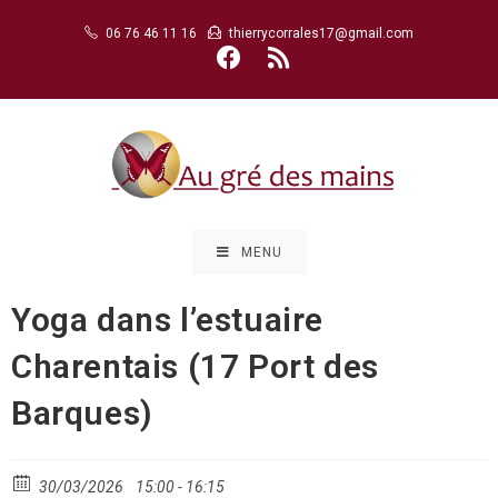
Skip
06 76 46 11 16
thierrycorrales17@gmail.com
to
content
MENU
Yoga dans l’estuaire
Charentais (17 Port des
Barques)
30/03/2026
15:00 - 16:15