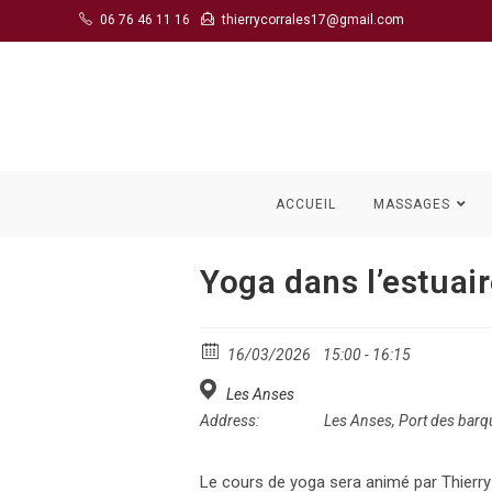
Skip
06 76 46 11 16
thierrycorrales17@gmail.com
to
content
ACCUEIL
MASSAGES
Yoga dans l’estuai
16/03/2026
15:00 - 16:15
Les Anses
Address:
Les Anses, Port des bar
Le cours de yoga sera animé par Thierry 