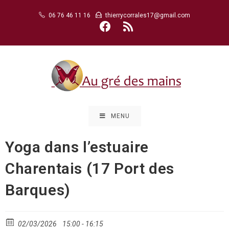
Skip
06 76 46 11 16
thierrycorrales17@gmail.com
to
content
MENU
Yoga dans l’estuaire
Charentais (17 Port des
Barques)
02/03/2026
15:00 - 16:15