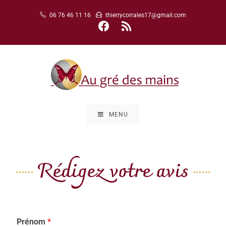
06 76 46 11 16
thierrycorrales17@gmail.com
MENU
Rédigez votre avis
Prénom
*